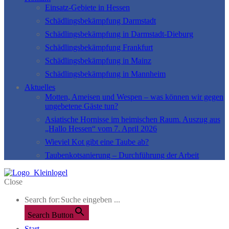
Einsatz-Gebiete in Hessen
Schädlingsbekämpfung Darmstadt
Schädlingsbekämpfung in Darmstadt-Dieburg
Schädlingsbekämpfung Frankfurt
Schädlingsbekämpfung in Mainz
Schädlingsbekämpfung in Mannheim
Aktuelles
Motten, Ameisen und Wespen – was können wir gegen
ungebetene Gäste tun?
Asiatische Hornisse im heimischen Raum. Auszug aus
„Hallo Hessen“ vom 7. April 2026
Wieviel Kot gibt eine Taube ab?
Taubenkotsanierung – Durchführung der Arbeit
Close
Search for:
Search Button
Start