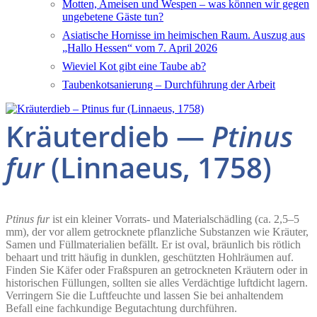
Motten, Ameisen und Wespen – was können wir gegen
ungebetene Gäste tun?
Asiatische Hornisse im heimischen Raum. Auszug aus
„Hallo Hessen“ vom 7. April 2026
Wieviel Kot gibt eine Taube ab?
Taubenkotsanierung – Durchführung der Arbeit
Kräuterdieb —
Ptinus
fur
(Linnaeus, 1758)
Ptinus fur
ist ein kleiner Vorrats- und Materialschädling (ca. 2,5–5
mm), der vor allem getrocknete pflanzliche Substanzen wie Kräuter,
Samen und Füllmaterialien befällt. Er ist oval, bräunlich bis rötlich
behaart und tritt häufig in dunklen, geschützten Hohlräumen auf.
Finden Sie Käfer oder Fraßspuren an getrockneten Kräutern oder in
historischen Füllungen, sollten sie alles Verdächtige luftdicht lagern.
Verringern Sie die Luftfeuchte und lassen Sie bei anhaltendem
Befall eine fachkundige Begutachtung durchführen.