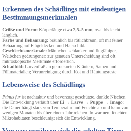
Erkennen des Schädlings mit eindeutigen
Bestimmungsmerkmalen
Größe und Form:
Körperlänge etwa
2,5–5 mm
, oval bis leicht
länglich.
Farbe und Behaarung:
bräunlich bis rötlichbraun, oft mit feiner
Behaarung auf Flügeldecken und Halsschild.
Geschlechtsmerkmale:
Männchen schlanker und flugfähiger,
Weibchen gedrungener; zur genauen Unterscheidung sind oft
mikroskopische Merkmale erforderlich.
Schadbild:
Larvenfraß an getrockneten Kräutern, Samen und
Füllmaterialien; Verunreinigung durch Kot und Häutungsreste.
Lebensweise des Schädlings
Ptinus fur
ist nachtaktiv und bevorzugt geschützte, dunkle Nischen.
Die Entwicklung verläuft über
Ei → Larve → Puppe → Imago
;
die Dauer hängt stark von Temperatur und Feuchte ab und kann von
wenigen Monaten bis über einem Jahr reichen. In warmen, feuchten
Mikrohabitaten beschleunigt sich die Entwicklung.
Von was ernähren sich die adulten Tiere