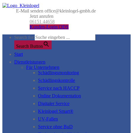
E-Mail senden
office@kleinlogel-gmbh.de
Jetzt anrufen
06151 44658
Kunden-Login ODS
Search for:
Search Button
Start
Dienstleistungen
Für Unternehmen
Schädlingsmonitoring
Schädlingskontrolle
Service nach HACCP
Online Dokumentation
Digitaler Service
Kleinlogel Smart®
UV-Fallen
Service ohne BuD