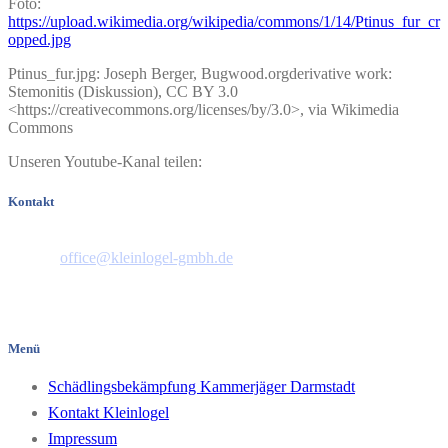
Foto
:
https://upload.wikimedia.org/wikipedia/commons/1/14/Ptinus_fur_cr
opped.jpg
Ptinus_fur.jpg: Joseph Berger, Bugwood.orgderivative work:
Stemonitis (Diskussion), CC BY 3.0
<https://creativecommons.org/licenses/by/3.0>, via Wikimedia
Commons
Unseren Youtube-Kanal teilen:
Kontakt
Telefon: 06151 44658
E-Mail:
office@kleinlogel-gmbh.de
Pfungstädter Straße 35
64297 Darmstadt/Hessen
Menü
Schädlingsbekämpfung Kammerjäger Darmstadt
Kontakt Kleinlogel
Impressum