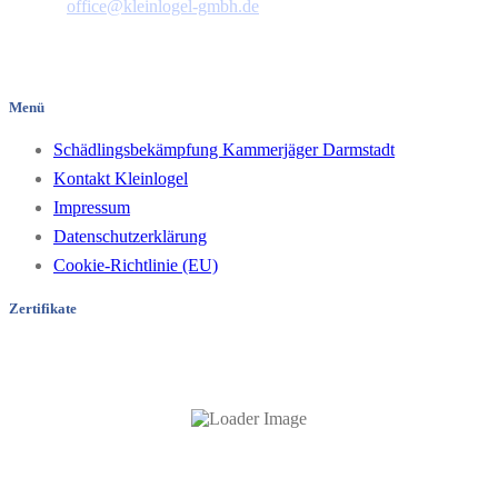
E-Mail:
office@kleinlogel-gmbh.de
Pfungstädter Straße 35
64297 Darmstadt/Hessen
Menü
Schädlingsbekämpfung Kammerjäger Darmstadt
Kontakt Kleinlogel
Impressum
Datenschutzerklärung
Cookie-Richtlinie (EU)
Zertifikate