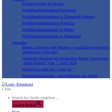
Einsatz-Gebiete in Hessen
Schädlingsbekämpfung Darmstadt
Schädlingsbekämpfung in Darmstadt-Dieburg
Schädlingsbekämpfung Frankfurt
Schädlingsbekämpfung in Mainz
Schädlingsbekämpfung in Mannheim
Aktuelles
Motten, Ameisen und Wespen – was können wir gegen
ungebetene Gäste tun?
Asiatische Hornisse im heimischen Raum. Auszug aus
„Hallo Hessen“ vom 7. April 2026
Wieviel Kot gibt eine Taube ab?
Taubenkotsanierung – Durchführung der Arbeit
Close
Search for:
Search Button
Start