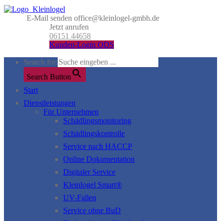
E-Mail senden
office@kleinlogel-gmbh.de
Jetzt anrufen
06151 44658
Kunden-Login ODS
Search for:
Search Button
Start
Dienstleistungen
Für Unternehmen
Schädlingsmonitoring
Schädlingskontrolle
Service nach HACCP
Online Dokumentation
Digitaler Service
Kleinlogel Smart®
UV-Fallen
Service ohne BuD