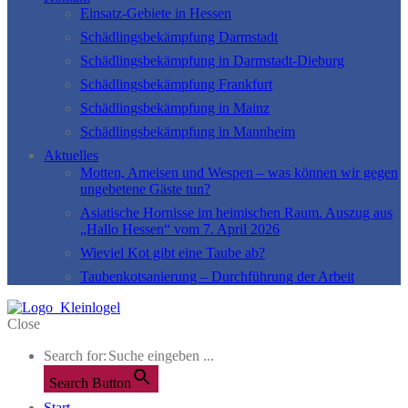
Einsatz-Gebiete in Hessen
Schädlingsbekämpfung Darmstadt
Schädlingsbekämpfung in Darmstadt-Dieburg
Schädlingsbekämpfung Frankfurt
Schädlingsbekämpfung in Mainz
Schädlingsbekämpfung in Mannheim
Aktuelles
Motten, Ameisen und Wespen – was können wir gegen
ungebetene Gäste tun?
Asiatische Hornisse im heimischen Raum. Auszug aus
„Hallo Hessen“ vom 7. April 2026
Wieviel Kot gibt eine Taube ab?
Taubenkotsanierung – Durchführung der Arbeit
Close
Search for:
Search Button
Start