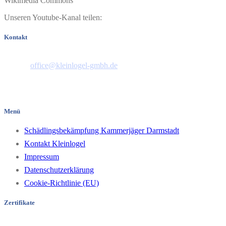
Wikimedia Commons
Unseren Youtube-Kanal teilen:
Kontakt
Telefon: 06151 44658
E-Mail:
office@kleinlogel-gmbh.de
Pfungstädter Straße 35
64297 Darmstadt/Hessen
Menü
Schädlingsbekämpfung Kammerjäger Darmstadt
Kontakt Kleinlogel
Impressum
Datenschutzerklärung
Cookie-Richtlinie (EU)
Zertifikate