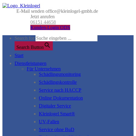
E-Mail senden
office@kleinlogel-gmbh.de
Jetzt anrufen
06151 44658
Kunden-Login ODS
Search for:
Search Button
Start
Dienstleistungen
Für Unternehmen
Schädlingsmonitoring
Schädlingskontrolle
Service nach HACCP
Online Dokumentation
Digitaler Service
Kleinlogel Smart®
UV-Fallen
Service ohne BuD