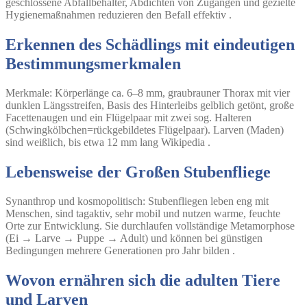
geschlossene Abfallbehälter, Abdichten von Zugängen und gezielte
Hygienemaßnahmen reduzieren den Befall effektiv .
Erkennen des Schädlings mit eindeutigen
Bestimmungsmerkmalen
Merkmale
: Körperlänge ca. 6–8 mm, graubrauner Thorax mit vier
dunklen Längsstreifen, Basis des Hinterleibs gelblich getönt, große
Facettenaugen und ein Flügelpaar mit zwei sog. Halteren
(Schwingkölbchen=rückgebildetes Flügelpaar). Larven (Maden)
sind weißlich, bis etwa 12 mm lang Wikipedia .
Lebensweise der Großen Stubenfliege
Synanthrop und kosmopolitisch
: Stubenfliegen leben eng mit
Menschen, sind tagaktiv, sehr mobil und nutzen warme, feuchte
Orte zur Entwicklung. Sie durchlaufen vollständige Metamorphose
(Ei → Larve → Puppe → Adult) und können bei günstigen
Bedingungen mehrere Generationen pro Jahr bilden .
Wovon ernähren sich die adulten Tiere
und Larven