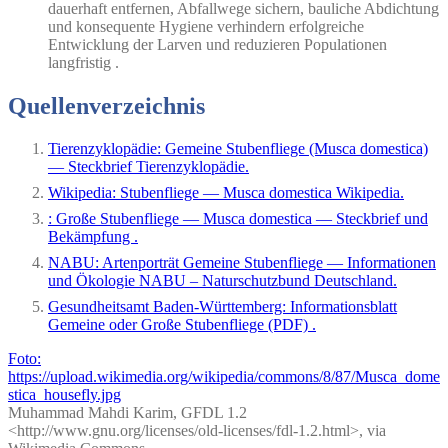
dauerhaft entfernen, Abfallwege sichern, bauliche Abdichtung
und konsequente Hygiene verhindern erfolgreiche
Entwicklung der Larven und reduzieren Populationen
langfristig .
Quellenverzeichnis
Tierenzyklopädie: Gemeine Stubenfliege (Musca domestica)
— Steckbrief Tierenzyklopädie.
Wikipedia: Stubenfliege — Musca domestica Wikipedia.
: Große Stubenfliege — Musca domestica — Steckbrief und
Bekämpfung .
NABU: Artenporträt Gemeine Stubenfliege — Informationen
und Ökologie NABU – Naturschutzbund Deutschland.
Gesundheitsamt Baden-Württemberg: Informationsblatt
Gemeine oder Große Stubenfliege (PDF) .
Foto:
https://upload.wikimedia.org/wikipedia/commons/8/87/Musca_dome
stica_housefly.jpg
Muhammad Mahdi Karim, GFDL 1.2
<http://www.gnu.org/licenses/old-licenses/fdl-1.2.html>, via