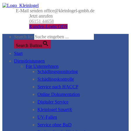
E-Mail senden
office@kleinlogel-gmbh.de
Jetzt anrufen
06151 44658
Kunden-Login ODS
Search for:
Search Button
Start
Dienstleistungen
Für Unternehmen
Schädlingsmonitoring
Schädlingskontrolle
Service nach HACCP
Online Dokumentation
Digitaler Service
Kleinlogel Smart®
UV-Fallen
Service ohne BuD