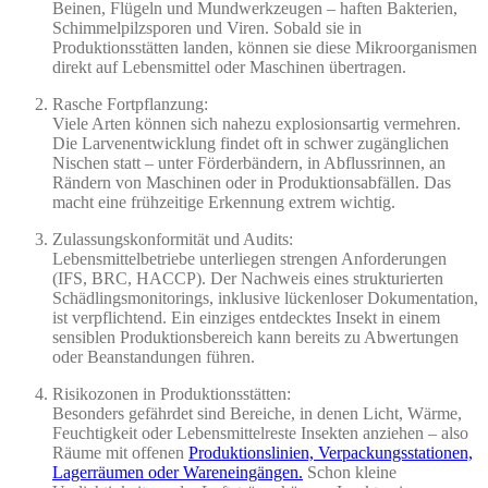
Beinen, Flügeln und Mundwerkzeugen – haften Bakterien,
Schimmelpilzsporen und Viren. Sobald sie in
Produktionsstätten landen, können sie diese Mikroorganismen
direkt auf Lebensmittel oder Maschinen übertragen.
Rasche Fortpflanzung:
Viele Arten können sich nahezu explosionsartig vermehren.
Die Larvenentwicklung findet oft in schwer zugänglichen
Nischen statt – unter Förderbändern, in Abflussrinnen, an
Rändern von Maschinen oder in Produktionsabfällen. Das
macht eine frühzeitige Erkennung extrem wichtig.
Zulassungskonformität und Audits:
Lebensmittelbetriebe unterliegen strengen Anforderungen
(IFS, BRC, HACCP). Der Nachweis eines strukturierten
Schädlingsmonitorings, inklusive lückenloser Dokumentation,
ist verpflichtend. Ein einziges entdecktes Insekt in einem
sensiblen Produktionsbereich kann bereits zu Abwertungen
oder Beanstandungen führen.
Risikozonen in Produktionsstätten:
Besonders gefährdet sind Bereiche, in denen Licht, Wärme,
Feuchtigkeit oder Lebensmittelreste Insekten anziehen – also
Räume mit offenen
Produktionslinien, Verpackungsstationen,
Lagerräumen oder Wareneingängen.
Schon kleine