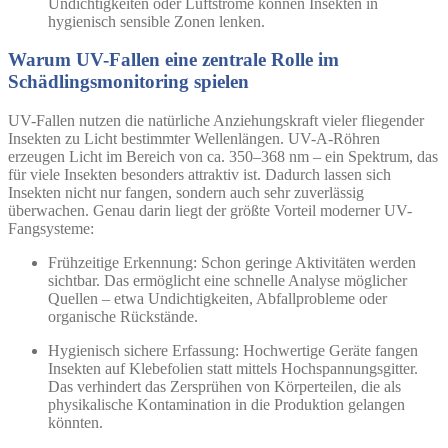
Undichtigkeiten oder Luftströme können Insekten in
hygienisch sensible Zonen lenken.
Warum UV-Fallen eine zentrale Rolle im
Schädlingsmonitoring spielen
UV-Fallen nutzen die natürliche Anziehungskraft vieler fliegender
Insekten zu Licht bestimmter Wellenlängen. UV-A-Röhren
erzeugen Licht im Bereich von ca. 350–368 nm – ein Spektrum, das
für viele Insekten besonders attraktiv ist. Dadurch lassen sich
Insekten nicht nur fangen, sondern auch sehr zuverlässig
überwachen
. Genau darin liegt der größte Vorteil moderner UV-
Fangsysteme:
Frühzeitige Erkennung:
Schon geringe Aktivitäten werden
sichtbar. Das ermöglicht eine schnelle Analyse möglicher
Quellen – etwa Undichtigkeiten, Abfallprobleme oder
organische Rückstände.
Hygienisch sichere Erfassung:
Hochwertige Geräte fangen
Insekten auf Klebefolien statt mittels Hochspannungsgitter.
Das verhindert das Zersprühen von Körperteilen, die als
physikalische Kontamination in die Produktion gelangen
könnten.