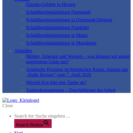
Einsatz-Gebiete in Hessen
Schädlingsbekämpfung Darmstadt
Schädlingsbekämpfung in Darmstadt-Dieburg
Schädlingsbekämpfung Frankfurt
Schädlingsbekämpfung in Mainz
Schädlingsbekämpfung in Mannheim
Aktuelles
Motten, Ameisen und Wespen – was können wir gegen
ungebetene Gäste tun?
Asiatische Hornisse im heimischen Raum. Auszug aus
„Hallo Hessen“ vom 7. April 2026
Wieviel Kot gibt eine Taube ab?
Taubenkotsanierung – Durchführung der Arbeit
Close
Search for:
Search Button
Start