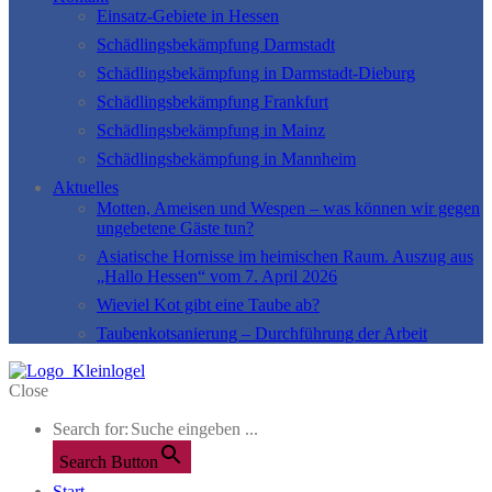
Einsatz-Gebiete in Hessen
Schädlingsbekämpfung Darmstadt
Schädlingsbekämpfung in Darmstadt-Dieburg
Schädlingsbekämpfung Frankfurt
Schädlingsbekämpfung in Mainz
Schädlingsbekämpfung in Mannheim
Aktuelles
Motten, Ameisen und Wespen – was können wir gegen
ungebetene Gäste tun?
Asiatische Hornisse im heimischen Raum. Auszug aus
„Hallo Hessen“ vom 7. April 2026
Wieviel Kot gibt eine Taube ab?
Taubenkotsanierung – Durchführung der Arbeit
Close
Search for:
Search Button
Start