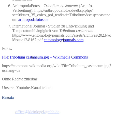
ArthropodaFotos –
Tribolium castaneum
(Artinfo,
Verbreitung). https://arthropodafotos.de/dbsp.php?
sc=0&ta=t_35_coleo_pol_ten&sci=Tribolium&scisp=castane
um
arthropodafotos.de
International Journal / Studien zu Entwicklung und
Temperaturabhängigkeit von
Tribolium castaneum
.
https://www.entomologyjournals.com/assets/archives/2023/vo
l8issue12/8167.pdf
entomologyjournals.com
Fotos:
File:Tribolium castaneum.jpg – Wikimedia Commons
https://commons.wikimedia.org/wiki/File:Tribolium_castaneum.jpg?
uselang=de
Ohne Rechte zitierbar
Unseren Youtube-Kanal teilen:
Kontakt
Telefon: 06151 44658
E-Mail:
office@kleinlogel-gmbh.de