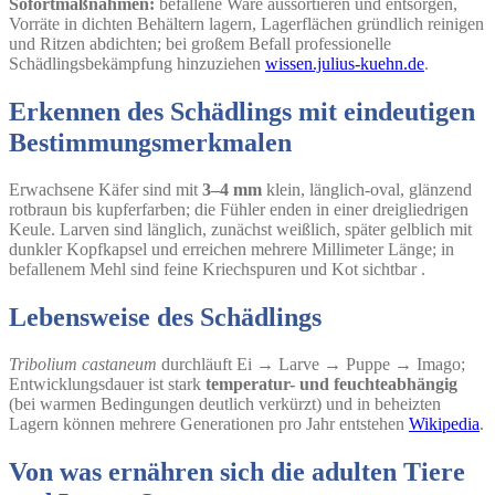
Sofortmaßnahmen:
befallene Ware aussortieren und entsorgen,
Vorräte in dichten Behältern lagern, Lagerflächen gründlich reinigen
und Ritzen abdichten; bei großem Befall professionelle
Schädlingsbekämpfung hinzuziehen
wissen.julius-kuehn.de
.
Erkennen des Schädlings mit eindeutigen
Bestimmungsmerkmalen
Erwachsene Käfer sind mit
3–4 mm
klein, länglich-oval, glänzend
rotbraun bis kupferfarben; die Fühler enden in einer dreigliedrigen
Keule. Larven sind länglich, zunächst weißlich, später gelblich mit
dunkler Kopfkapsel und erreichen mehrere Millimeter Länge; in
befallenem Mehl sind feine Kriechspuren und Kot sichtbar
.
Lebensweise des Schädlings
Tribolium castaneum
durchläuft Ei → Larve → Puppe → Imago;
Entwicklungsdauer ist stark
temperatur- und feuchteabhängig
(bei warmen Bedingungen deutlich verkürzt) und in beheizten
Lagern können mehrere Generationen pro Jahr entstehen
Wikipedia
.
Von was ernähren sich die adulten Tiere