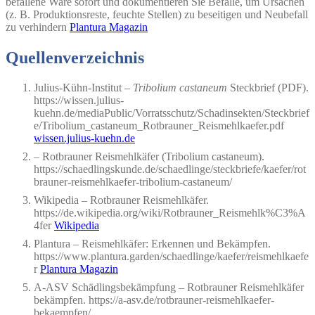
befallene Ware sofort und dokumentieren Sie Befälle, um Ursachen
(z. B. Produktionsreste, feuchte Stellen) zu beseitigen und Neubefall
zu verhindern
Plantura Magazin
Quellenverzeichnis
Julius-Kühn-Institut –
Tribolium castaneum
Steckbrief (PDF).
https://wissen.julius-
kuehn.de/mediaPublic/Vorratsschutz/Schadinsekten/Steckbrief
e/Tribolium_castaneum_Rotbrauner_Reismehlkaefer.pdf
wissen.julius-kuehn.de
– Rotbrauner Reismehlkäfer (Tribolium castaneum).
https://schaedlingskunde.de/schaedlinge/steckbriefe/kaefer/rot
brauner-reismehlkaefer-tribolium-castaneum/
Wikipedia – Rotbrauner Reismehlkäfer.
https://de.wikipedia.org/wiki/Rotbrauner_Reismehlk%C3%A
4fer
Wikipedia
Plantura – Reismehlkäfer: Erkennen und Bekämpfen.
https://www.plantura.garden/schaedlinge/kaefer/reismehlkaefe
r
Plantura Magazin
A-ASV Schädlingsbekämpfung – Rotbrauner Reismehlkäfer
bekämpfen. https://a-asv.de/rotbrauner-reismehlkaefer-
bekaempfen/