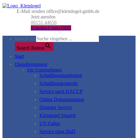
E-Mail senden
office@kleinlogel-gmbh.de
Jetzt anrufen
06151 44658
Kunden-Login ODS
Search for:
Search Button
Start
Dienstleistungen
Für Unternehmen
Schädlingsmonitoring
Schädlingskontrolle
Service nach HACCP
Online Dokumentation
Digitaler Service
Kleinlogel Smart®
UV-Fallen
Service ohne BuD