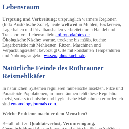
Lebensraum
Ursprung und Verbreitung:
ursprünglich wärmere Regionen
(Indo-Australische Zone), heute
weltweit
in Mühlen, Bäckereien,
Lagerhallen und Privathaushalten verbreitet durch Handel und
Transport von Lebensmitteln
arthropodafotos.de
.
Ökologische Nische:
warme, trockene bis mäßig feuchte
Lagerbereiche mit Mehlresten, Ritzen, Maschinen und
Verpackungsresten; bevorzugt Orte mit konstanten Temperaturen
und Nahrungsangebot
wissen.julius-kuehn.de
.
Natürliche Feinde des Rotbrauner
Reismehlkäfer
In natürlichen Systemen regulieren räuberische Insekten, Pilze und
Parasitoide Populationen; in Innenräumen fehlt diese Regulation
meist, sodass technische und hygienische Maßnahmen erforderlich
sind
entomologyjournals.com
.
Welche Probleme macht er dem Menschen?
Befall führt zu
Qualitätsverlust, Verunreinigung,
Geruchsbildung
(Benzochinone) und wirtschaftlichen Schäden;