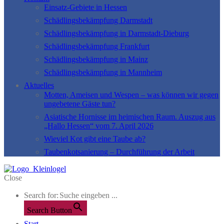
Einsatz-Gebiete in Hessen
Schädlingsbekämpfung Darmstadt
Schädlingsbekämpfung in Darmstadt-Dieburg
Schädlingsbekämpfung Frankfurt
Schädlingsbekämpfung in Mainz
Schädlingsbekämpfung in Mannheim
Aktuelles
Motten, Ameisen und Wespen – was können wir gegen
ungebetene Gäste tun?
Asiatische Hornisse im heimischen Raum. Auszug aus
„Hallo Hessen“ vom 7. April 2026
Wieviel Kot gibt eine Taube ab?
Taubenkotsanierung – Durchführung der Arbeit
Close
Search for:
Search Button
Start