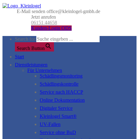
E-Mail senden
office@kleinlogel-gmbh.de
Jetzt anrufen
06151 44658
Kunden-Login ODS
Search for:
Search Button
Start
Dienstleistungen
Für Unternehmen
Schädlingsmonitoring
Schädlingskontrolle
Service nach HACCP
Online Dokumentation
Digitaler Service
Kleinlogel Smart®
UV-Fallen
Service ohne BuD