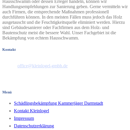
Hausschwamm oder dessen Erreger handeln, können wir
Handlungsempfehlungen zur Sanierung geben. Gerne vermitteln wir
auch Firmen, die entsprechende Maßnahmen professionell
durchführen können. In den meisten Fällen muss jedoch das Holz
ausgetauscht und die Feuchtigkeitsquelle eliminiert werden. Hierzu
sind Gebäudesanierer oder Fachfirmen aus dem Holz- und
Bautenschutz meist die bessere Wahl. Unser Fachgebiet ist die
Bekämpfung von echtem Hausschwamm.
Kontakt
Telefon: 06151 44658
E-Mail:
office@kleinlogel-gmbh.de
Pfungstädter Straße 35
64297 Darmstadt/Hessen
Menü
Schädlingsbekämpfung Kammerjäger Darmstadt
Kontakt Kleinlogel
Impressum
Datenschutzerklärung