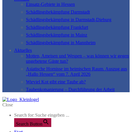
Einsatz-Gebiete in Hessen
Schädlingsbekämpfung Darmstadt
Schädlingsbekämpfung in Darmstadt-Dieburg
Schädlingsbekämpfung Frankfurt
Schädlingsbekämpfung in Mainz
Schädlingsbekämpfung in Mannheim
Aktuelles
Motten, Ameisen und Wespen – was können wir gegen
ungebetene Gäste tun?
Asiatische Hornisse im heimischen Raum. Auszug aus
„Hallo Hessen“ vom 7. April 2026
Wieviel Kot gibt eine Taube ab?
Taubenkotsanierung – Durchführung der Arbeit
Close
Search for:
Search Button
Start