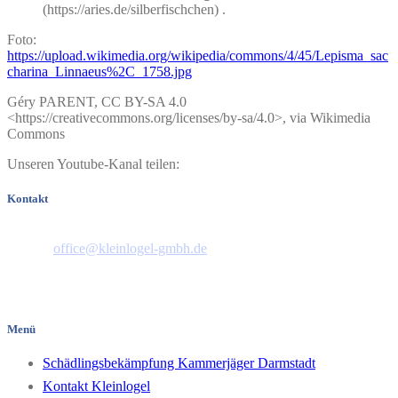
(https://aries.de/silberfischchen)
.
Foto:
https://upload.wikimedia.org/wikipedia/commons/4/45/Lepisma_sac
charina_Linnaeus%2C_1758.jpg
Géry PARENT, CC BY-SA 4.0
<https://creativecommons.org/licenses/by-sa/4.0>, via Wikimedia
Commons
Unseren Youtube-Kanal teilen:
Kontakt
Telefon: 06151 44658
E-Mail:
office@kleinlogel-gmbh.de
Pfungstädter Straße 35
64297 Darmstadt/Hessen
Menü
Schädlingsbekämpfung Kammerjäger Darmstadt
Kontakt Kleinlogel