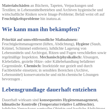
Materialschäden
an Büchern, Tapeten, Verpackungen und
Textilien; in Lebensmittelbetrieben und Archiven hygienische und
wirtschaftliche Risiken sowie Image-Probleme; Befall weist oft auf
Feuchtigkeitsprobleme
hin inatura.at.
Wie kann man ihn bekämpfen?
Priorität auf umweltfreundliche Maßnahmen:
Feuchtigkeitsmanagement (lüften, Abdichtung),
Hygiene
(Staub,
Krümel, Schimmel entfernen), luftdichte Lagerung von
Lebensmitteln und Archivgut, Ritzen und Fugen verschließen sowie
regelmäßige Inspektion.
Mechanisch/physikalisch:
Absaugen,
Klebefallen, gezielte Hitze- oder Kältebehandlung befallener
Gegenstände.
Chemisch:
Insektizide nur gezielt und durch
Fachbetriebe einsetzen; in sensiblen Bereichen (Archive,
Lebensmittel) konservatorische und nicht-chemische Lösungen
bevorzugen .
Lebensgrundlage dauerhaft entziehen
Dauerhaft wirksam sind
konsequentes Hygienemanagement,
klimatische Kontrolle (Temperatur/relative Luftfeuchte)
,
luftdichte Verpackung wertvoller Objekte und bauliche Abdichtung