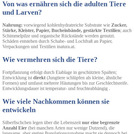
Von was ernähren sich die adulten Tiere
und Larven?
Nahrung:
vorwiegend kohlenhydratreiche Substrate wie
Zucker,
Stärke, Kleister, Papier, Bucheinbände, gestärkte Textilien
; auch
Schimmelpilze und organische Rückstände werden genutzt.
Schäden entstehen durch Schabe- und Lochfraß an Papier,
Verpackungen und Textilien inatura.at.
Wie vermehren sich die Tiere?
Fortpflanzung erfolgt durch Eiablage in geschützten Spalten;
Entwicklung ist
direkt
(Jungtiere schlüpfen als kleine, ähnliche
Formen) und umfasst mehrere Häutungen bis zur Geschlechtsreife.
Entwicklungsdauer ist temperatur- und feuchteabhängig .
Wie viele Nachkommen können sie
entwickeln
Silberfischchen legen über die Lebenszeit
nur eine begrenzte
Anzahl Eier
(bei manchen Arten nur wenige Dutzend), die
langsame, aber stetige Populationszunahme macht sie dennoch bei