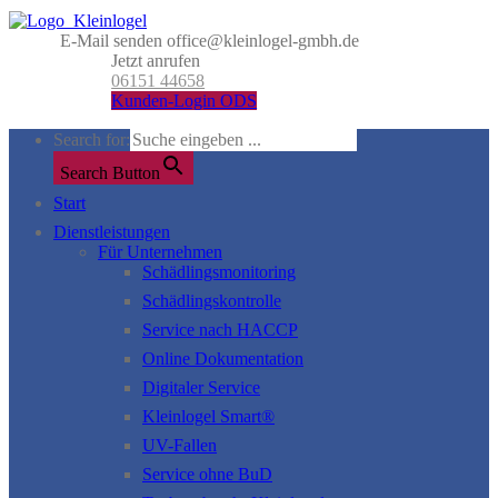
E-Mail senden
office@kleinlogel-gmbh.de
Jetzt anrufen
06151 44658
Kunden-Login ODS
Search for:
Search Button
Start
Dienstleistungen
Für Unternehmen
Schädlingsmonitoring
Schädlingskontrolle
Service nach HACCP
Online Dokumentation
Digitaler Service
Kleinlogel Smart®
UV-Fallen
Service ohne BuD