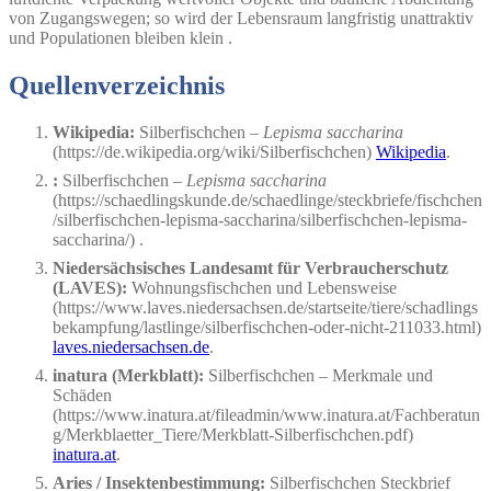
von Zugangswegen; so wird der Lebensraum langfristig unattraktiv
und Populationen bleiben klein .
Quellenverzeichnis
Wikipedia:
Silberfischchen –
Lepisma saccharina
(https://de.wikipedia.org/wiki/Silberfischchen)
Wikipedia
.
:
Silberfischchen –
Lepisma saccharina
(https://schaedlingskunde.de/schaedlinge/steckbriefe/fischchen
/silberfischchen-lepisma-saccharina/silberfischchen-lepisma-
saccharina/)
.
Niedersächsisches Landesamt für Verbraucherschutz
(LAVES):
Wohnungsfischchen und Lebensweise
(https://www.laves.niedersachsen.de/startseite/tiere/schadlings
bekampfung/lastlinge/silberfischchen-oder-nicht-211033.html)
laves.niedersachsen.de
.
inatura (Merkblatt):
Silberfischchen – Merkmale und
Schäden
(https://www.inatura.at/fileadmin/www.inatura.at/Fachberatun
g/Merkblaetter_Tiere/Merkblatt-Silberfischchen.pdf)
inatura.at
.
Aries / Insektenbestimmung:
Silberfischchen Steckbrief