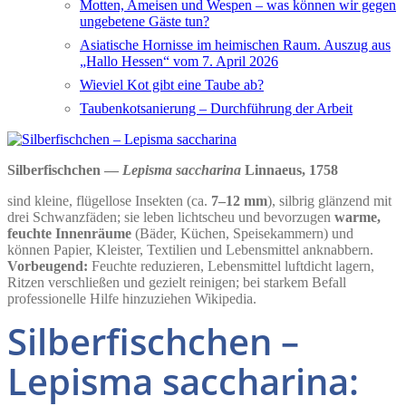
Motten, Ameisen und Wespen – was können wir gegen
ungebetene Gäste tun?
Asiatische Hornisse im heimischen Raum. Auszug aus
„Hallo Hessen“ vom 7. April 2026
Wieviel Kot gibt eine Taube ab?
Taubenkotsanierung – Durchführung der Arbeit
Silberfischchen —
Lepisma saccharina
Linnaeus, 1758
sind kleine, flügellose Insekten (ca.
7–12 mm
), silbrig glänzend mit
drei Schwanzfäden; sie leben lichtscheu und bevorzugen
warme,
feuchte Innenräume
(Bäder, Küchen, Speisekammern) und
können Papier, Kleister, Textilien und Lebensmittel anknabbern.
Vorbeugend:
Feuchte reduzieren, Lebensmittel luftdicht lagern,
Ritzen verschließen und gezielt reinigen; bei starkem Befall
professionelle Hilfe hinzuziehen Wikipedia.
Silberfischchen –
Lepisma saccharina: