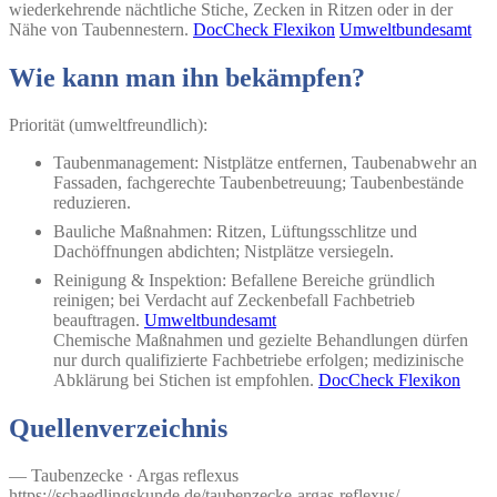
wiederkehrende nächtliche Stiche, Zecken in Ritzen oder in der
Nähe von Taubennestern.
DocCheck Flexikon
Umweltbundesamt
Wie kann man ihn bekämpfen?
Priorität (umweltfreundlich):
Taubenmanagement: Nistplätze entfernen, Taubenabwehr an
Fassaden, fachgerechte Taubenbetreuung; Taubenbestände
reduzieren.
Bauliche Maßnahmen: Ritzen, Lüftungsschlitze und
Dachöffnungen abdichten; Nistplätze versiegeln.
Reinigung & Inspektion: Befallene Bereiche gründlich
reinigen; bei Verdacht auf Zeckenbefall Fachbetrieb
beauftragen.
Umweltbundesamt
Chemische Maßnahmen und gezielte Behandlungen dürfen
nur durch qualifizierte Fachbetriebe erfolgen; medizinische
Abklärung bei Stichen ist empfohlen.
DocCheck Flexikon
Quellenverzeichnis
— Taubenzecke · Argas reflexus
https://schaedlingskunde.de/taubenzecke-argas-reflexus/