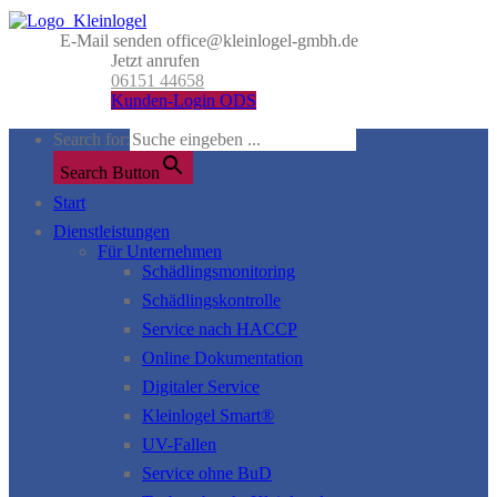
E-Mail senden
office@kleinlogel-gmbh.de
Jetzt anrufen
06151 44658
Kunden-Login ODS
Search for:
Search Button
Start
Dienstleistungen
Für Unternehmen
Schädlingsmonitoring
Schädlingskontrolle
Service nach HACCP
Online Dokumentation
Digitaler Service
Kleinlogel Smart®
UV-Fallen
Service ohne BuD