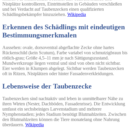
Nistplätze kontrollieren, Eintrittsstellen in Gebäuden verschließen
und bei Verdacht auf Taubenzecken einen qualifizierten
Schädlingsbekämpfer hinzuziehen.
Wikipedia
Erkennen des Schädlings mit eindeutigen
Bestimmungsmerkmalen
Aussehen: ovale, dorsoventral abgeflachte Zecke ohne hartes
Rückenschild (kein Scutum), Farbe variabel von schmutzigbraun bis
rötlich-grau; Größe 4,5–11 mm je nach Sättigungszustand.
Mundwerkzeuge liegen ventral und sind von oben nicht sichtbar.
Eier werden in Klumpen abgelegt. Sichtbar werden Taubenzecken
oft in Ritzen, Nistplätzen oder hinter Fassadenverkleidungen.
Lebensweise der Taubenzecke
Taubenzecken sind nachtaktiv und leben in unmittelbarer Nähe zu
ihren Wirten (Nester, Dachböden, Fassadenrisse). Die Entwicklung
umfasst ein sechsbeiniges Larvenstadium und mehrere
Nymphenstadien; jedes Stadium benötigt Blutmahlzeiten. Zwischen
den Blutmahlzeiten können die Tiere monatelang ohne Nahrung
überdauern.
Wikipedia