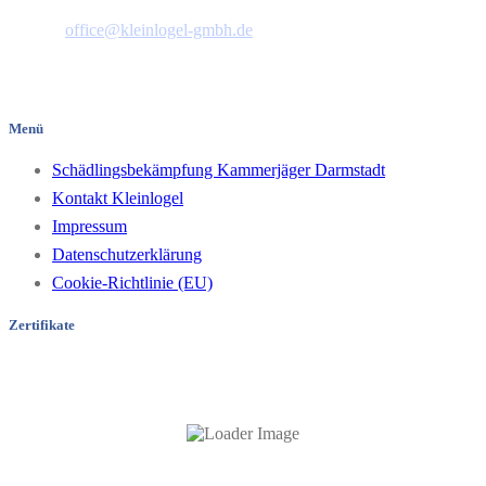
Telefon: 06151 44658
E-Mail:
office@kleinlogel-gmbh.de
Pfungstädter Straße 35
64297 Darmstadt/Hessen
Menü
Schädlingsbekämpfung Kammerjäger Darmstadt
Kontakt Kleinlogel
Impressum
Datenschutzerklärung
Cookie-Richtlinie (EU)
Zertifikate