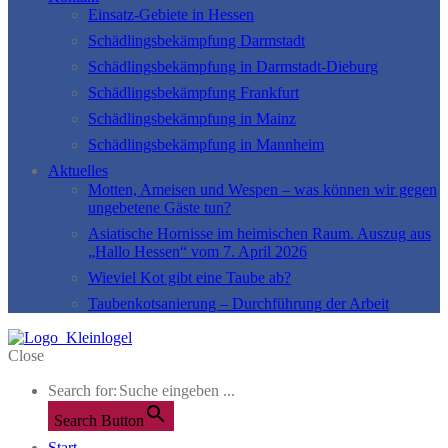
Einsatz-Gebiete in Hessen
Schädlingsbekämpfung Darmstadt
Schädlingsbekämpfung in Darmstadt-Dieburg
Schädlingsbekämpfung Frankfurt
Schädlingsbekämpfung in Mainz
Schädlingsbekämpfung in Mannheim
Aktuelles
Motten, Ameisen und Wespen – was können wir gegen
ungebetene Gäste tun?
Asiatische Hornisse im heimischen Raum. Auszug aus
„Hallo Hessen“ vom 7. April 2026
Wieviel Kot gibt eine Taube ab?
Taubenkotsanierung – Durchführung der Arbeit
Close
Search for:
Search Button
Start