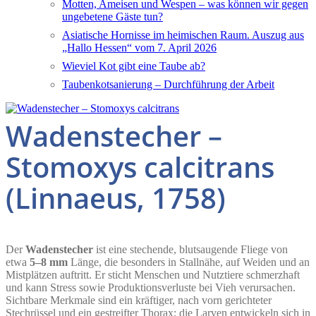
Motten, Ameisen und Wespen – was können wir gegen
ungebetene Gäste tun?
Asiatische Hornisse im heimischen Raum. Auszug aus
„Hallo Hessen“ vom 7. April 2026
Wieviel Kot gibt eine Taube ab?
Taubenkotsanierung – Durchführung der Arbeit
Wadenstecher –
Stomoxys calcitrans
(Linnaeus, 1758)
Der
Wadenstecher
ist eine stechende, blutsaugende Fliege von
etwa
5–8 mm
Länge, die besonders in Stallnähe, auf Weiden und an
Mistplätzen auftritt. Er sticht Menschen und Nutztiere schmerzhaft
und kann Stress sowie Produktionsverluste bei Vieh verursachen.
Sichtbare Merkmale sind ein kräftiger, nach vorn gerichteter
Stechrüssel und ein gestreifter Thorax; die Larven entwickeln sich in