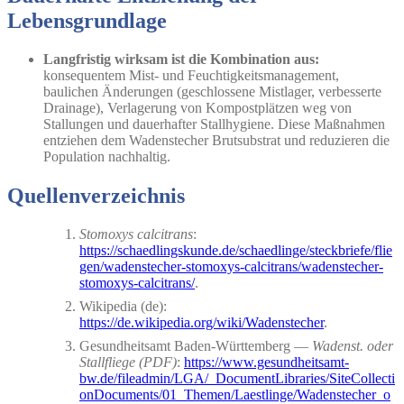
Lebensgrundlage
Langfristig wirksam ist die Kombination aus:
konsequentem Mist- und Feuchtigkeitsmanagement,
baulichen Änderungen (geschlossene Mistlager, verbesserte
Drainage), Verlagerung von Kompostplätzen weg von
Stallungen und dauerhafter Stallhygiene. Diese Maßnahmen
entziehen dem Wadenstecher Brutsubstrat und reduzieren die
Population nachhaltig.
Quellenverzeichnis
Stomoxys calcitrans
:
https://schaedlingskunde.de/schaedlinge/steckbriefe/flie
gen/wadenstecher-stomoxys-calcitrans/wadenstecher-
stomoxys-calcitrans/
.
Wikipedia (de):
https://de.wikipedia.org/wiki/Wadenstecher
.
Gesundheitsamt Baden-Württemberg —
Wadenst. oder
Stallfliege (PDF)
:
https://www.gesundheitsamt-
bw.de/fileadmin/LGA/_DocumentLibraries/SiteCollecti
onDocuments/01_Themen/Laestlinge/Wadenstecher_o