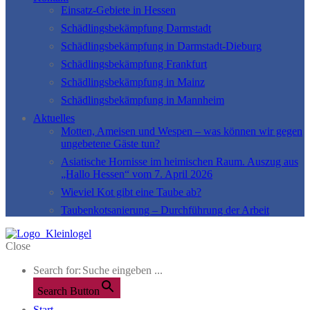
Einsatz-Gebiete in Hessen
Schädlingsbekämpfung Darmstadt
Schädlingsbekämpfung in Darmstadt-Dieburg
Schädlingsbekämpfung Frankfurt
Schädlingsbekämpfung in Mainz
Schädlingsbekämpfung in Mannheim
Aktuelles
Motten, Ameisen und Wespen – was können wir gegen
ungebetene Gäste tun?
Asiatische Hornisse im heimischen Raum. Auszug aus
„Hallo Hessen“ vom 7. April 2026
Wieviel Kot gibt eine Taube ab?
Taubenkotsanierung – Durchführung der Arbeit
Close
Search for:
Search Button
Start