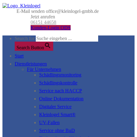
E-Mail senden
office@kleinlogel-gmbh.de
Jetzt anrufen
06151 44658
Kunden-Login ODS
Search for:
Search Button
Start
Dienstleistungen
Für Unternehmen
Schädlingsmonitoring
Schädlingskontrolle
Service nach HACCP
Online Dokumentation
Digitaler Service
Kleinlogel Smart®
UV-Fallen
Service ohne BuD