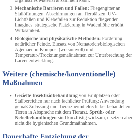
organisches Material ansammeln kann.
Mechanische Barrieren und Fallen:
Fliegengitter an
Stallöffnungen, Abschirmungen an Tierplätzen, UV-
Lichtfallen und Klebefallen zur Reduktion fliegender
Imagines; strategische Platzierung in Wadenhöhe erhöht
Wirksamkeit.
Biologische und physikalische Methoden:
Förderung
natürlicher Feinde, Einsatz von Nematoden/biologischen
Agenzien in Kompost (wo sinnvoll) und
Temperatur-/Trocknungsmaßnahmen zur Unterbrechung der
Larvenentwicklung.
Weitere (chemische/konventionelle)
Maßnahmen
Gezielte Insektizidbehandlung
von Brutplätzen oder
Stallbereichen nur nach fachlicher Prüfung; Anwendung
gemäß Zulassung und Tierarzneimittelrecht bei behandelten
Tieren in Absprache mit dem Tierarzt.
Sprüh- oder
Nebelbehandlungen
sind kurzfristig wirksam, ersetzen aber
nicht die hygienischen Grundmaßnahmen.
Dauerhafte Entziehung der