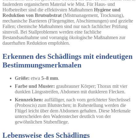
faulendem organischem Material wie Mist. Für Haus- und
Hofbetreiber sind die effektivsten Maßnahmen
Hygiene und
Reduktion von Brutsubstrat
(Mistmanagement, Trocknung),
mechanische Barrieren (Fliegengitter, Abschirmungen) und gezielte
Fallen; chemische Maßnahmen sind nur nach fachlicher Prüfung
sinnvoll. Bei Stallproblemen werden eine fachliche
Bestandsaufnahme und vorrangig ökologische Maßnahmen zur
dauerhaften Reduktion empfohlen.
Erkennen des Schädlings mit eindeutigen
Bestimmungsmerkmalen
Größe:
etwa
5–8 mm
.
Farbe und Muster:
graubrauner Körper; Thorax mit vier
dunklen Längsstreifen, Abdomen mit dunkleren Flecken.
Kennzeichen:
auffälliger, nach vorn gerichteter Stechrüssel
(Proboscis) zum Blutstechen; in Ruhestellung werden die
Flügel leicht über dem Abdomen gehalten. Diese Merkmale
unterscheiden den Wadenstecher deutlich von der
gewöhnlichen Stubenfliege.
Lebensweise des Schädlings