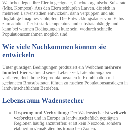
Weibchen legen ihre Eier in geeignete, feuchte organische Substrate
(Mist, Kompost). Aus den Eiern schlüpfen Larven, die sich in
mehreren Larvenstadien entwickeln, dann verpuppen und als
flugfähige Imagines schlüpfen. Die Entwicklungsdauer vom Ei bis
zum adulten Tier ist stark temperatur- und substratabhängig und
kann bei warmen Bedingungen kurz sein, wodurch schnelle
Populationszunahmen möglich sind.
Wie viele Nachkommen können sie
entwickeln
Unter günstigen Bedingungen produziert ein Weibchen
mehrere
hundert Eier
während seiner Lebenszeit; Literaturangaben
variieren, doch hohe Reproduktionsraten in Kombination mit
geeigneten Brutsubstraten führen zu raschen Populationsanstiegen in
landwirtschaftlichen Betrieben.
Lebensraum Wadenstecher
Ursprung und Verbreitung:
Der Wadenstecher ist
weltweit
verbreitet
und in Europa in landwirtschaftlich geprägten
Regionen häufig anzutreffen; er ist kein Neozoon, sondern
etabliert in gemäßigten bis tropischen Zonen.