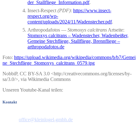
der_Stallfliege_Information.pdf
.
Insect-Respect
(PDF)
:
https://www.insect-
respect.org/wp-
content/uploads/2024/11/Wadenstecher.pdf
.
Arthropodafotos —
Stomoxys calcitrans
Artseite:
Stomoxys calcitrans – Wadenstecher, Wadenbeißer,
Gemeine Stechfliege, Stallfliege, Brennfliege –
arthropodafotos.de
Foto:
https://upload.wikimedia.org/wikipedia/commons/b/b7/Gemei
ne_Stechfliege_Stomoxys_calcitrans_0579.jpg
NobbiP, CC BY-SA 3.0 <http://creativecommons.org/licenses/by-
sa/3.0/>, via Wikimedia Commons
Unseren Youtube-Kanal teilen:
Kontakt
Telefon: 06151 44658
E-Mail:
office@kleinlogel-gmbh.de
Pfungstädter Straße 35
64297 Darmstadt/Hessen